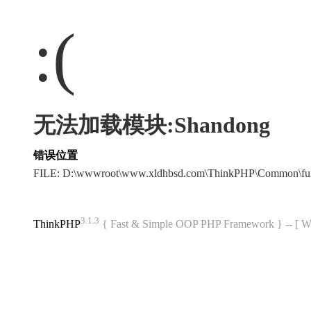
:(
无法加载模块:Shandong
错误位置
FILE: D:\wwwroot\www.xldhbsd.com\ThinkPHP\Common\fu
3.1.3
ThinkPHP
{ Fast & Simple OOP PHP Framework } -- 