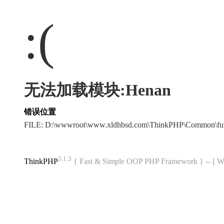
:(
无法加载模块:Henan
错误位置
FILE: D:\wwwroot\www.xldhbsd.com\ThinkPHP\Common\fu
3.1.3
ThinkPHP
{ Fast & Simple OOP PHP Framework } -- 